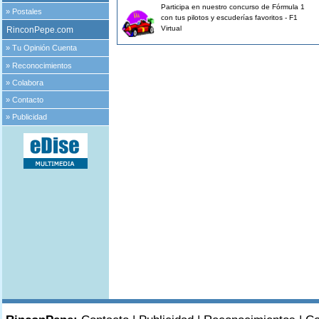
Participa en nuestro concurso de Fórmula 1
»
Postales
con tus pilotos y escuderías favoritos - F1
Virtual
RinconPepe.com
»
Tu Opinión Cuenta
»
Reconocimientos
»
Colabora
»
Contacto
»
Publicidad