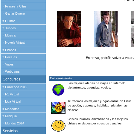
»
Frases y Citas
»
Ganar Dinero
»
Humor
»
Juegos
»
Música
»
Novela Virtual
»
Piropos
»
Poesías
En breve, podréis volver a votar
»
Viajes
»
Webcams
Entretenimiento
Concursos
Las mejores ofertas de viajes en Internet:
»
Eurocopa 2012
alojamientos, agencias, vuelos.
»
F1 Virtual
Te traemos los mejores juegos online en Flash
»
Liga Virtual
de acción, deportes, habilidad, plataformas,
»
Mascotas
clásicos...
»
Miniquin
Chistes, bromas, animaciones y los mejores
»
Mundial 2014
chistes enviados por nuestros usuarios.
Servicios