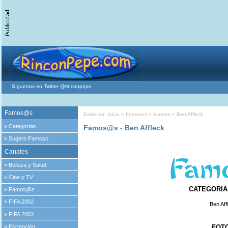
Síguenos en Twitter @rinconpepe
Famos@s
Estás en:
Inicio
»
Famosos
»
Actores
» Ben Affleck
»
Categorías
Famos@s - Ben Affleck
»
Sugerir Famoso
Canales
»
Belleza y Salud
»
Cine y TV
CATEGORIA 
»
Famos@s
»
FIFA 2002
Ben Aff
»
FIFA 2003
»
Formación
FOT