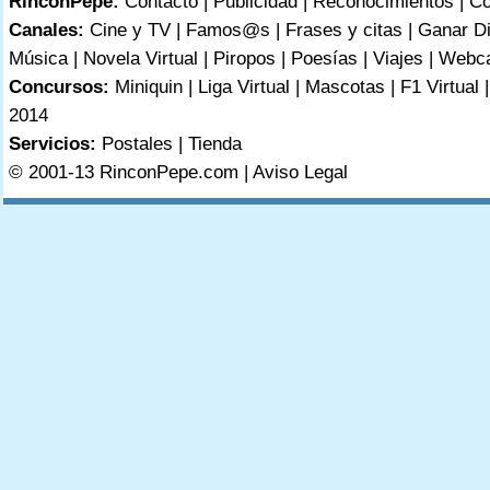
RinconPepe:
Contacto
|
Publicidad
|
Reconocimientos
|
Co
Canales:
Cine y TV
|
Famos@s
|
Frases y citas
|
Ganar D
Música
|
Novela Virtual
|
Piropos
|
Poesías
|
Viajes
|
Webc
Concursos:
Miniquin
|
Liga Virtual
|
Mascotas
|
F1 Virtual
2014
Servicios:
Postales
|
Tienda
© 2001-13 RinconPepe.com |
Aviso Legal