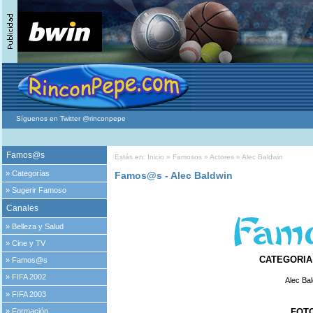
Síguenos en Twitter @rinconpepe
Famos@s
Estás en:
Inicio
»
Famosos
»
Actores
» Alec Baldwin
»
Categorías
Famos@s - Alec Baldwin
»
Sugerir Famoso
Canales
»
Belleza y Salud
»
Cine y TV
CATEGORIA 
»
Famos@s
»
FIFA 2002
Alec Ba
»
FIFA 2003
»
Formación
FOT