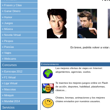
»
Frases y Citas
»
Ganar Dinero
»
Humor
»
Juegos
»
Música
»
Novela Virtual
»
Piropos
»
Poesías
En breve, podréis volver a votar
»
Viajes
»
Webcams
Entretenimiento
Concursos
Las mejores ofertas de viajes en Internet:
»
Eurocopa 2012
alojamientos, agencias, vuelos.
»
F1 Virtual
Te traemos los mejores juegos online en Flash
»
Liga Virtual
de acción, deportes, habilidad, plataformas,
»
Mascotas
clásicos...
»
Miniquin
Chistes, bromas, animaciones y los mejores
»
Mundial 2014
chistes enviados por nuestros usuarios.
Servicios