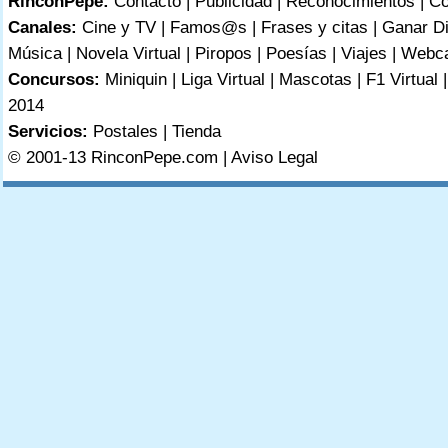
RinconPepe:
Contacto
|
Publicidad
|
Reconocimientos
|
Co
Canales:
Cine y TV
|
Famos@s
|
Frases y citas
|
Ganar D
Música
|
Novela Virtual
|
Piropos
|
Poesías
|
Viajes
|
Webc
Concursos:
Miniquin
|
Liga Virtual
|
Mascotas
|
F1 Virtual
2014
Servicios:
Postales
|
Tienda
© 2001-13 RinconPepe.com |
Aviso Legal