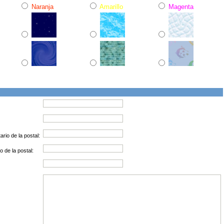
Naranja
Amarillo
Magenta
rio de la postal:
o de la postal: