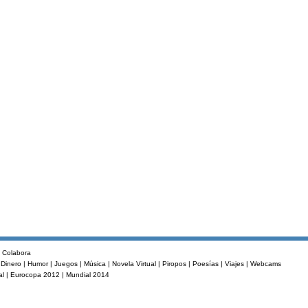
|
Colabora
Dinero
|
Humor
|
Juegos
|
Música
|
Novela Virtual
|
Piropos
|
Poesías
|
Viajes
|
Webcams
al
|
Eurocopa 2012
|
Mundial 2014