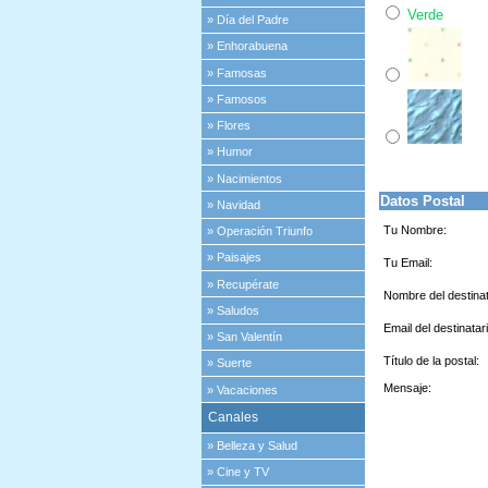
Verde
»
Día del Padre
»
Enhorabuena
»
Famosas
»
Famosos
»
Flores
»
Humor
»
Nacimientos
Datos Postal
»
Navidad
Tu Nombre:
»
Operación Triunfo
»
Paisajes
Tu Email:
»
Recupérate
Nombre del destinata
»
Saludos
Email del destinatari
»
San Valentín
Título de la postal:
»
Suerte
Mensaje:
»
Vacaciones
Canales
»
Belleza y Salud
»
Cine y TV