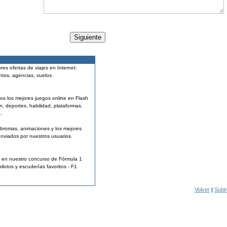
res ofertas de viajes en Internet:
ntos, agencias, vuelos.
os los mejores juegos online en Flash
n, deportes, habilidad, plataformas,
..
 bromas, animaciones y los mejores
enviados por nuestros usuarios.
a en nuestro concurso de Fórmula 1
pilotos y escuderías favoritos - F1
Volver
|
Subir