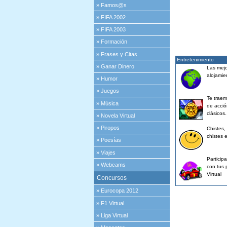
»
Famos@s
»
FIFA 2002
»
FIFA 2003
»
Formación
»
Frases y Citas
Entretenimiento
»
Ganar Dinero
Las mejo
alojamie
»
Humor
»
Juegos
Te traem
»
Música
de acció
clásicos.
»
Novela Virtual
»
Piropos
Chistes,
chistes 
»
Poesías
»
Viajes
Particip
»
Webcams
con tus 
Virtual
Concursos
»
Eurocopa 2012
»
F1 Virtual
»
Liga Virtual