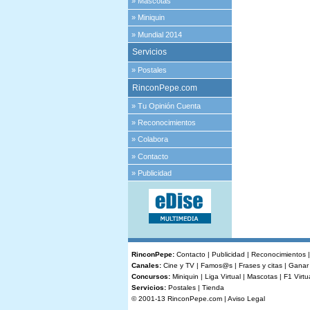
»
Mascotas
»
Miniquin
»
Mundial 2014
Servicios
»
Postales
RinconPepe.com
»
Tu Opinión Cuenta
»
Reconocimientos
»
Colabora
»
Contacto
»
Publicidad
RinconPepe:
Contacto
|
Publicidad
|
Reconocimientos
Canales:
Cine y TV
|
Famos@s
|
Frases y citas
|
Ganar 
Concursos:
Miniquin
|
Liga Virtual
|
Mascotas
|
F1 Virtu
Servicios:
Postales
|
Tienda
© 2001-13 RinconPepe.com |
Aviso Legal