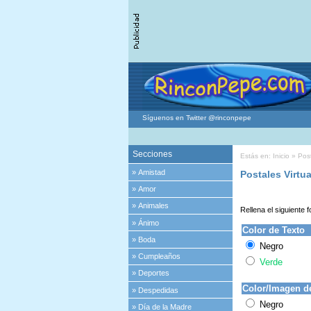
Síguenos en Twitter @rinconpepe
Secciones
Estás en:
Inicio
»
Post
»
Amistad
Postales Virtua
»
Amor
»
Animales
Rellena el siguiente f
»
Ánimo
Color de Texto
»
Boda
Negro
»
Cumpleaños
Verde
»
Deportes
Color/Imagen d
»
Despedidas
Negro
»
Día de la Madre