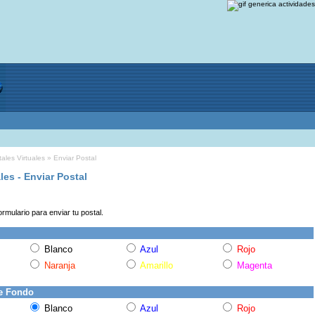
ales Virtuales
» Enviar Postal
les - Enviar Postal
ormulario para enviar tu postal.
Blanco
Azul
Rojo
Naranja
Amarillo
Magenta
e Fondo
Blanco
Azul
Rojo