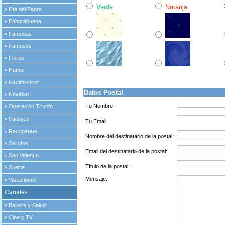
Verde
Naranja
»
Día del Padre
»
Enhorabuena
»
Famosas
»
Famosos
»
Flores
»
Humor
»
Nacimientos
Datos Postal
»
Navidad
Tu Nombre:
»
Operación Triunfo
»
Paisajes
Tu Email:
»
Recupérate
Nombre del destinatario de la postal:
»
Saludos
Email del destinatario de la postal:
»
San Valentín
Título de la postal:
»
Suerte
Mensaje:
»
Vacaciones
Canales
»
Belleza y Salud
»
Cine y TV