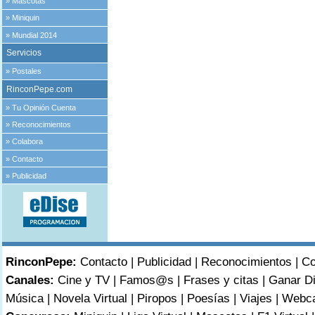
»
Mascotas
»
Miniquin
»
Mundial 2014
Servicios
»
Postales
RinconPepe.com
»
Tu Opinión Cuenta
»
Reconocimientos
»
Colabora
»
Contacto
»
Publicidad
RinconPepe:
Contacto
|
Publicidad
|
Reconocimientos
|
Co
Canales:
Cine y TV
|
Famos@s
|
Frases y citas
|
Ganar D
Música
|
Novela Virtual
|
Piropos
|
Poesías
|
Viajes
|
Webc