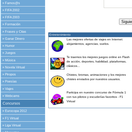
»
Famos@s
»
FIFA 2002
»
FIFA 2003
»
Formación
»
Frases y Citas
Entretenimiento
»
Ganar Dinero
Las mejores ofertas de viajes en Internet:
alojamientos, agencias, vuelos.
»
Humor
»
Juegos
Te traemos los mejores juegos online en Flash
»
Música
de acción, deportes, habilidad, plataformas,
clásicos...
»
Novela Virtual
»
Piropos
Chistes, bromas, animaciones y los mejores
chistes enviados por nuestros usuarios.
»
Poesías
»
Viajes
Participa en nuestro concurso de Fórmula 1
»
Webcams
con tus pilotos y escuderías favoritos - F1
Virtual
Concursos
»
Eurocopa 2012
»
F1 Virtual
»
Liga Virtual