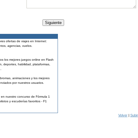
res ofertas de viajes en Internet:
ntos, agencias, vuelos.
os los mejores juegos online en Flash
n, deportes, habilidad, plataformas,
..
 bromas, animaciones y los mejores
enviados por nuestros usuarios.
a en nuestro concurso de Fórmula 1
pilotos y escuderías favoritos - F1
Volver
|
Subir