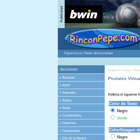
Síguenos en Twitter @rinconpepe
Secciones
Estás en:
Inicio
»
Post
»
Amistad
Postales Virtua
»
Amor
»
Animales
Rellena el siguiente f
»
Ánimo
Color de Texto
»
Boda
Negro
»
Cumpleaños
Verde
»
Deportes
Color/Imagen d
»
Despedidas
Negro
»
Día de la Madre