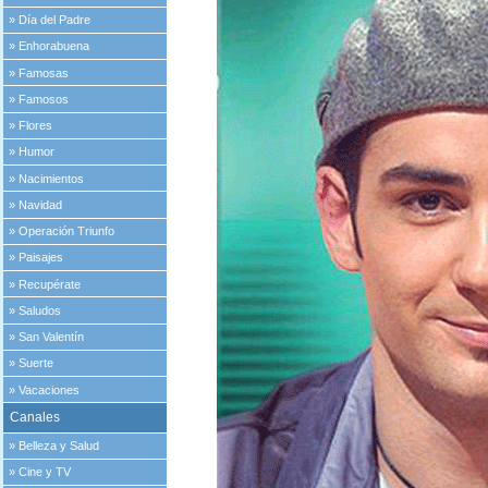
»
Día del Padre
»
Enhorabuena
»
Famosas
»
Famosos
»
Flores
»
Humor
»
Nacimientos
»
Navidad
»
Operación Triunfo
»
Paisajes
»
Recupérate
»
Saludos
»
San Valentín
»
Suerte
»
Vacaciones
Canales
»
Belleza y Salud
»
Cine y TV