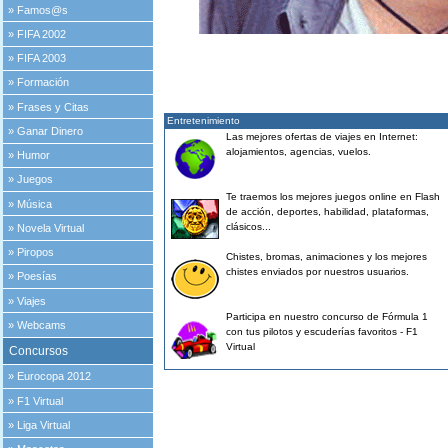
»
Famos@s
»
FIFA 2002
»
FIFA 2003
»
Formación
»
Frases y Citas
Entretenimiento
»
Ganar Dinero
Las mejores ofertas de viajes en Internet:
alojamientos, agencias, vuelos.
»
Humor
»
Juegos
Te traemos los mejores juegos online en Flash
»
Música
de acción, deportes, habilidad, plataformas,
clásicos...
»
Novela Virtual
»
Piropos
Chistes, bromas, animaciones y los mejores
chistes enviados por nuestros usuarios.
»
Poesías
»
Viajes
Participa en nuestro concurso de Fórmula 1
»
Webcams
con tus pilotos y escuderías favoritos - F1
Virtual
Concursos
»
Eurocopa 2012
»
F1 Virtual
»
Liga Virtual