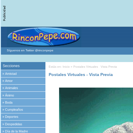
Síguenos en Twitter @rinconpepe
Secciones
Estás en:
Inicio
»
Postales Virtuales
Vista Previa
»
Amistad
Postales Virtuales - Vista Previa
»
Amor
»
Animales
»
Ánimo
»
Boda
»
Cumpleaños
»
Deportes
»
Despedidas
»
Día de la Madre