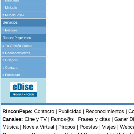
»
Mascotas
»
Miniquin
»
Mundial 2014
Servicios
»
Postales
RinconPepe.com
»
Tu Opinión Cuenta
»
Reconocimientos
»
Colabora
»
Contacto
»
Publicidad
RinconPepe:
Contacto
|
Publicidad
|
Reconocimientos
|
Co
Canales:
Cine y TV
|
Famos@s
|
Frases y citas
|
Ganar D
Música
|
Novela Virtual
|
Piropos
|
Poesías
|
Viajes
|
Webc