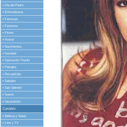
»
Día del Padre
»
Enhorabuena
»
Famosas
»
Famosos
»
Flores
»
Humor
»
Nacimientos
»
Navidad
»
Operación Triunfo
»
Paisajes
»
Recupérate
»
Saludos
»
San Valentín
»
Suerte
»
Vacaciones
Canales
»
Belleza y Salud
»
Cine y TV