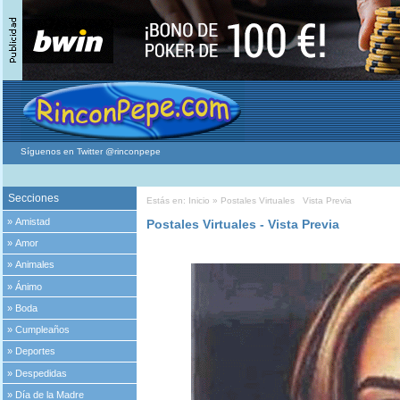
Síguenos en Twitter @rinconpepe
Secciones
Estás en:
Inicio
»
Postales Virtuales
Vista Previa
»
Amistad
Postales Virtuales - Vista Previa
»
Amor
»
Animales
»
Ánimo
»
Boda
»
Cumpleaños
»
Deportes
»
Despedidas
»
Día de la Madre