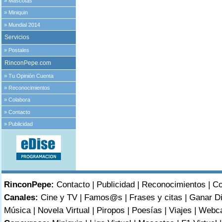
»
Mascotas
»
Miniquin
»
Mundial 2014
Servicios
»
Postales
RinconPepe.com
»
Tu Opinión Cuenta
»
Reconocimientos
»
Colabora
»
Contacto
»
Publicidad
RinconPepe:
Contacto
|
Publicidad
|
Reconocimientos
|
Co
Canales:
Cine y TV
|
Famos@s
|
Frases y citas
|
Ganar D
Música
|
Novela Virtual
|
Piropos
|
Poesías
|
Viajes
|
Webc