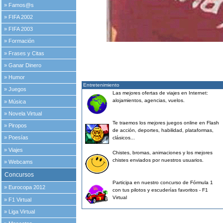
»
Famos@s
»
FIFA 2002
»
FIFA 2003
»
Formación
»
Frases y Citas
»
Ganar Dinero
»
Humor
Entretenimiento
»
Juegos
Las mejores ofertas de viajes en Internet:
alojamientos, agencias, vuelos.
»
Música
»
Novela Virtual
Te traemos los mejores juegos online en Flash
»
Piropos
de acción, deportes, habilidad, plataformas,
»
Poesías
clásicos...
»
Viajes
Chistes, bromas, animaciones y los mejores
chistes enviados por nuestros usuarios.
»
Webcams
Concursos
Participa en nuestro concurso de Fórmula 1
»
Eurocopa 2012
con tus pilotos y escuderías favoritos - F1
Virtual
»
F1 Virtual
»
Liga Virtual