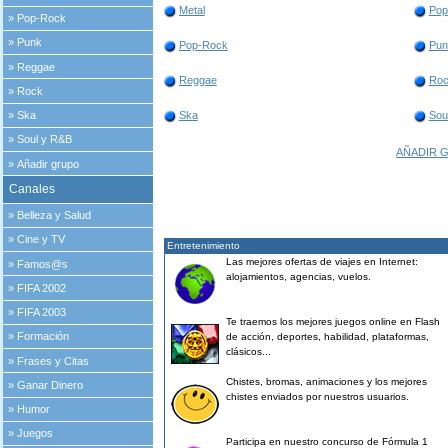
Metal
Pop
»
Pop-Rock
»
Punk
Pop-Rock
Pun
»
Reggae
Reggae
Ro
»
Rock
»
Ska
Ska
Sou
»
Soul y R&B
AÑADIR 
»
Añadir grupo
Canales
»
Belleza y Salud
»
Cine y TV
Entretenimiento
Las mejores ofertas de viajes en Internet:
»
Famos@s
alojamientos, agencias, vuelos.
»
FIFA 2002
»
FIFA 2003
Te traemos los mejores juegos online en Flash
»
Formación
de acción, deportes, habilidad, plataformas,
clásicos...
»
Frases y Citas
Chistes, bromas, animaciones y los mejores
»
Ganar Dinero
chistes enviados por nuestros usuarios.
»
Humor
»
Juegos
Participa en nuestro concurso de Fórmula 1