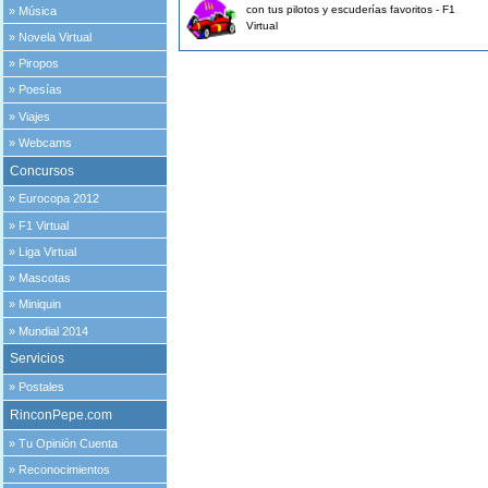
con tus pilotos y escuderías favoritos - F1
»
Música
Virtual
»
Novela Virtual
»
Piropos
»
Poesías
»
Viajes
»
Webcams
Concursos
»
Eurocopa 2012
»
F1 Virtual
»
Liga Virtual
»
Mascotas
»
Miniquin
»
Mundial 2014
Servicios
»
Postales
RinconPepe.com
»
Tu Opinión Cuenta
»
Reconocimientos