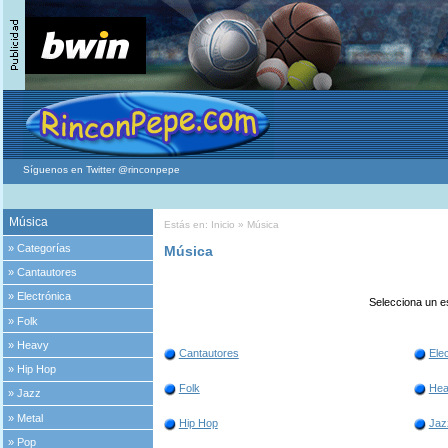
Síguenos en Twitter @rinconpepe
Música
Estás en:
Inicio
» Música
»
Categorías
Música
»
Cantautores
»
Electrónica
Selecciona un es
»
Folk
»
Heavy
Cantautores
Ele
»
Hip Hop
Folk
Hea
»
Jazz
»
Metal
Hip Hop
Jaz
»
Pop