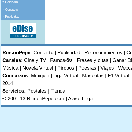
»
Colabora
»
Contacto
»
Publicidad
RinconPepe:
Contacto
|
Publicidad
|
Reconocimientos
|
Co
Canales:
Cine y TV
|
Famos@s
|
Frases y citas
|
Ganar D
Música
|
Novela Virtual
|
Piropos
|
Poesías
|
Viajes
|
Webc
Concursos:
Miniquin
|
Liga Virtual
|
Mascotas
|
F1 Virtual
2014
Servicios:
Postales
|
Tienda
© 2001-13 RinconPepe.com |
Aviso Legal