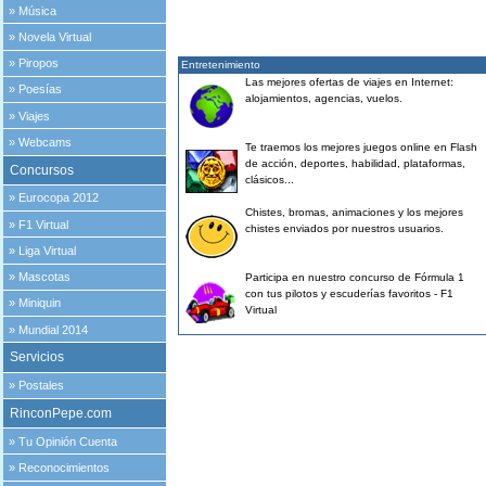
»
Música
»
Novela Virtual
»
Piropos
Entretenimiento
Las mejores ofertas de viajes en Internet:
»
Poesías
alojamientos, agencias, vuelos.
»
Viajes
»
Webcams
Te traemos los mejores juegos online en Flash
de acción, deportes, habilidad, plataformas,
Concursos
clásicos...
»
Eurocopa 2012
Chistes, bromas, animaciones y los mejores
»
F1 Virtual
chistes enviados por nuestros usuarios.
»
Liga Virtual
»
Mascotas
Participa en nuestro concurso de Fórmula 1
con tus pilotos y escuderías favoritos - F1
»
Miniquin
Virtual
»
Mundial 2014
Servicios
»
Postales
RinconPepe.com
»
Tu Opinión Cuenta
»
Reconocimientos