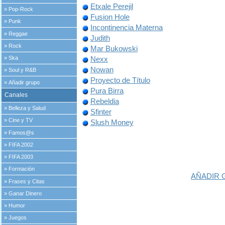
Etxale Perejil
»
Pop-Rock
Fusion Hole
»
Punk
Incontinencia Materna
»
Reggae
Judith
»
Rock
Mar Bukowski
»
Ska
Nexx
Nowan
»
Soul y R&B
Proyecto de Título
»
Añadir grupo
Pura Birra
Canales
Rebeldia
»
Belleza y Salud
Sfinter
»
Cine y TV
Slush Money
»
Famos@s
»
FIFA 2002
»
FIFA 2003
»
Formación
AÑADIR
»
Frases y Citas
»
Ganar Dinero
»
Humor
»
Juegos