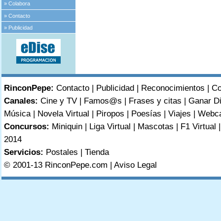
»
Colabora
»
Contacto
»
Publicidad
RinconPepe:
Contacto
|
Publicidad
|
Reconocimientos
|
Co
Canales:
Cine y TV
|
Famos@s
|
Frases y citas
|
Ganar D
Música
|
Novela Virtual
|
Piropos
|
Poesías
|
Viajes
|
Webc
Concursos:
Miniquin
|
Liga Virtual
|
Mascotas
|
F1 Virtual
2014
Servicios:
Postales
|
Tienda
© 2001-13 RinconPepe.com |
Aviso Legal