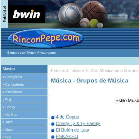
Síguenos en Twitter @rinconpepe
Música
Estás en:
Inicio
»
Estilos Musicales
» Grupos
»
Categorías
Música - Grupos de Música
»
Cantautores
»
Electrónica
»
Folk
Estilo Musi
»
Heavy
»
Hip Hop
4 de Copas
»
Jazz
Charly Ly & Ly Family
El Bufón de Lear
»
Metal
ESKAKEO
»
Pop