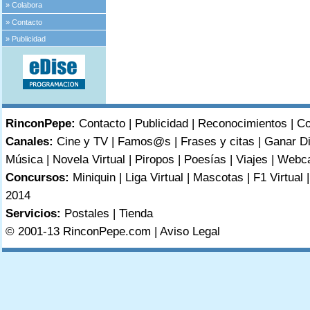
»
Colabora
»
Contacto
»
Publicidad
RinconPepe:
Contacto
|
Publicidad
|
Reconocimientos
|
Co
Canales:
Cine y TV
|
Famos@s
|
Frases y citas
|
Ganar D
Música
|
Novela Virtual
|
Piropos
|
Poesías
|
Viajes
|
Webc
Concursos:
Miniquin
|
Liga Virtual
|
Mascotas
|
F1 Virtual
2014
Servicios:
Postales
|
Tienda
© 2001-13 RinconPepe.com |
Aviso Legal