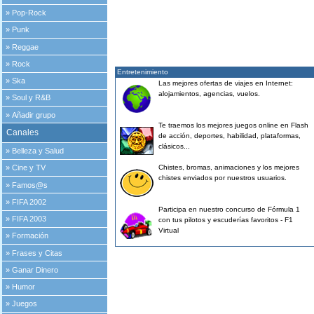
»
Pop-Rock
»
Punk
»
Reggae
»
Rock
Entretenimiento
»
Ska
Las mejores ofertas de viajes en Internet:
alojamientos, agencias, vuelos.
»
Soul y R&B
»
Añadir grupo
Te traemos los mejores juegos online en Flash
Canales
de acción, deportes, habilidad, plataformas,
clásicos...
»
Belleza y Salud
Chistes, bromas, animaciones y los mejores
»
Cine y TV
chistes enviados por nuestros usuarios.
»
Famos@s
»
FIFA 2002
Participa en nuestro concurso de Fórmula 1
»
FIFA 2003
con tus pilotos y escuderías favoritos - F1
Virtual
»
Formación
»
Frases y Citas
»
Ganar Dinero
»
Humor
»
Juegos