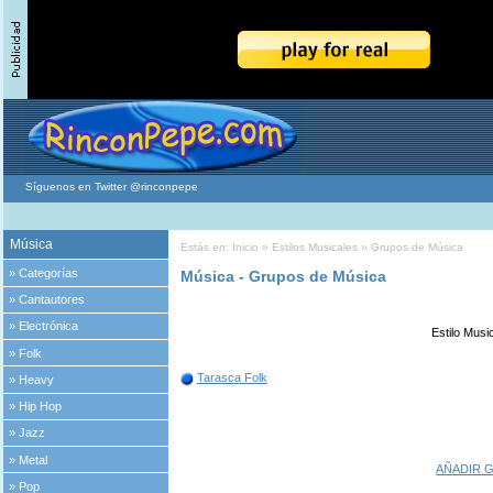
Síguenos en Twitter @rinconpepe
Música
Estás en:
Inicio
»
Estilos Musicales
» Grupos de Música
»
Categorías
Música - Grupos de Música
»
Cantautores
»
Electrónica
Estilo Musi
»
Folk
Tarasca Folk
»
Heavy
»
Hip Hop
»
Jazz
»
Metal
AÑADIR 
»
Pop