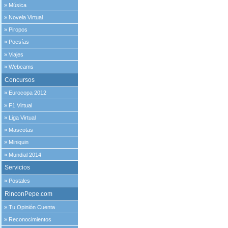
»
Música
»
Novela Virtual
»
Piropos
»
Poesías
»
Viajes
»
Webcams
Concursos
»
Eurocopa 2012
»
F1 Virtual
»
Liga Virtual
»
Mascotas
»
Miniquin
»
Mundial 2014
Servicios
»
Postales
RinconPepe.com
»
Tu Opinión Cuenta
»
Reconocimientos